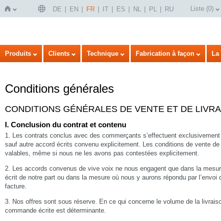
Liste
(
0
)
DE
EN
FR
IT
ES
NL
PL
RU
Page
Produits
Clients
Technique
Fabrication à façon
La 
Conditions générales
CONDITIONS GÉNÉRALES DE VENTE ET DE LIVR
I. Conclusion du contrat et contenu
1. Les contrats conclus avec des commerçants s’effectuent exclusivement 
sauf autre accord écrits convenu explicitement. Les conditions de vente d
d'accueil
valables, même si nous ne les avons pas contestées explicitement.
2. Les accords convenus de vive voix ne nous engagent que dans la mesure
écrit de notre part ou dans la mesure où nous y aurons répondu par l’envoi 
facture.
3. Nos offres sont sous réserve. En ce qui concerne le volume de la livrais
commande écrite est déterminante.