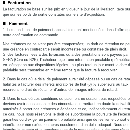
II. Facturation
La facturation se base sur les prix en vigueur le jour de la livraison, taxe su
que sur les poids de sortie constatés sur le site d’expédition.
III. Paiement
1. Les conditions de paiement applicables sont mentionnées dans l’offre q
notre confirmation de commande.
Nos créances ne peuvent pas être compensées; un droit de rétention ne pe
une créance en contrepartie serait incontestée ou constatée de plein droit.
Si des factures liées à des livraisons ou à des prestations sont payées pa
SEPA (Core ou B2B), l’acheteur reçoit une information préalable (pré-notific
en dérogation aux dispositions légales - au plus tard un jour avant la date 
préalable sera transmise en même temps que la facture à recouvrer.
2. Dans le cas où le délai de paiement aurait été dépassé ou en cas de ret
habilités à facturer des intérêts moratoires de huit (8) % supérieurs au ta
réservons le droit de réclamer d’autres dommages-intérêts de retard.
3. Dans le cas où ces conditions de paiement ne seraient pas respectées o
devions avoir connaissance des circonstances mettant en doute la solvabili
autorisés à porter nos créances à échéance et ce, indépendamment du term
ce cas, nous nous réservons le droit de subordonner la poursuite de l’exécut
garanties ou d’exiger un paiement préalable ainsi que de résilier le contra
intérêts pour non exécution après écoulement d’un délai adéquat. Nous s
interdire la revente et la transformation de la marchandise livrée sous réserv