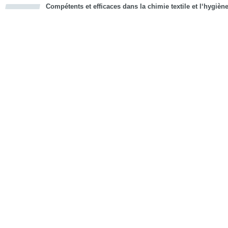
Compétents et efficaces dans la chimie textile et l‘hygièn
cious
d