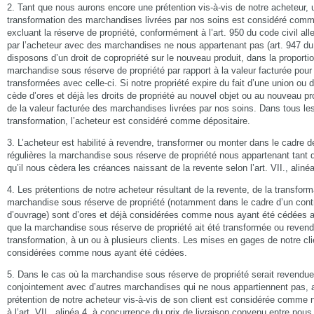
2. Tant que nous aurons encore une prétention vis-à-vis de notre acheteur, 
transformation des marchandises livrées par nos soins est considéré comm
excluant la réserve de propriété, conformément à l’art. 950 du code civil a
par l’acheteur avec des marchandises ne nous appartenant pas (art. 947 du
disposons d’un droit de copropriété sur le nouveau produit, dans la proportio
marchandise sous réserve de propriété par rapport à la valeur facturée pou
transformées avec celle-ci. Si notre propriété expire du fait d’une union ou
cède d’ores et déjà les droits de propriété au nouvel objet ou au nouveau pr
de la valeur facturée des marchandises livrées par nos soins. Dans tous les
transformation, l’acheteur est considéré comme dépositaire.
3. L’acheteur est habilité à revendre, transformer ou monter dans le cadre 
régulières la marchandise sous réserve de propriété nous appartenant tant 
qu’il nous cèdera les créances naissant de la revente selon l’art. VII., aliné
4. Les prétentions de notre acheteur résultant de la revente, de la transfor
marchandise sous réserve de propriété (notamment dans le cadre d’un cont
d’ouvrage) sont d’ores et déjà considérées comme nous ayant été cédées 
que la marchandise sous réserve de propriété ait été transformée ou reven
transformation, à un ou à plusieurs clients. Les mises en gages de notre cli
considérées comme nous ayant été cédées.
5. Dans le cas où la marchandise sous réserve de propriété serait revendu
conjointement avec d’autres marchandises qui ne nous appartiennent pas, a
prétention de notre acheteur vis-à-vis de son client est considérée comm
à l’art. VII., alinéa 4, à concurrence du prix de livraison convenu entre nous