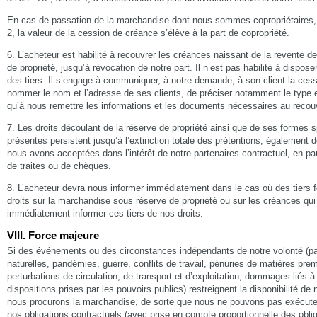
En cas de passation de la marchandise dont nous sommes copropriétaires, c
2, la valeur de la cession de créance s’élève à la part de copropriété.
6. L’acheteur est habilité à recouvrer les créances naissant de la revente 
de propriété, jusqu’à révocation de notre part. Il n’est pas habilité à dispos
des tiers. Il s’engage à communiquer, à notre demande, à son client la cess
nommer le nom et l’adresse de ses clients, de préciser notamment le type 
qu’à nous remettre les informations et les documents nécessaires au reco
7. Les droits découlant de la réserve de propriété ainsi que de ses formes s
présentes persistent jusqu’à l’extinction totale des prétentions, également 
nous avons acceptées dans l’intérêt de notre partenaires contractuel, en par
de traites ou de chèques.
8. L’acheteur devra nous informer immédiatement dans le cas où des tiers f
droits sur la marchandise sous réserve de propriété ou sur les créances qui
immédiatement informer ces tiers de nos droits.
VIII. Force majeure
Si des événements ou des circonstances indépendants de notre volonté (p
naturelles, pandémies, guerre, conflits de travail, pénuries de matières pre
perturbations de circulation, de transport et d’exploitation, dommages liés 
dispositions prises par les pouvoirs publics) restreignent la disponibilité d
nous procurons la marchandise, de sorte que nous ne pouvons pas exécuter
nos obligations contractuels (avec prise en compte proportionnelle des oblig