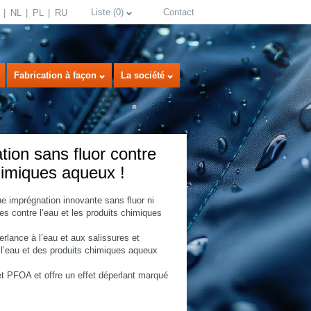
Liste
(
0
)
Contact
NL
PL
RU
Fabrication à façon
La société
on sans fluor contre
chimiques aqueux !
imprégnation innovante sans fluor ni
es contre l’eau et les produits chimiques
select language
rlance à l’eau et aux salissures et
l’eau et des produits chimiques aqueux
 PFOA et offre un effet déperlant marqué