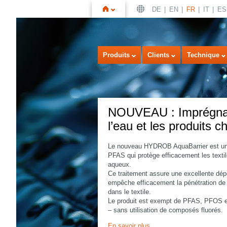
DE
EN
FR
IT
ES
Page
Produits
Clients
Technique
NOUVEAU : Imprégnati
l’eau et les produits 
Le nouveau HYDROB AquaBarrier est une 
d'accueil
PFAS qui protège efficacement les textil
aqueux.
Ce traitement assure une excellente dépe
empêche efficacement la pénétration de 
dans le textile.
Le produit est exempt de PFAS, PFOS et
– sans utilisation de composés fluorés.
En savoir plus