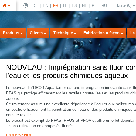
Liste
(
0
)
DE
EN
FR
IT
ES
NL
PL
RU
Page
Produits
Clients
Technique
Fabrication à façon
La 
NOUVEAU : Imprégnation sans fluor con
l’eau et les produits chimiques aqueux !
Le nouveau HYDROB AquaBarrier est une imprégnation innovante sans flu
d'accueil
PFAS qui protège efficacement les textiles contre l’eau et les produits ch
aqueux.
Ce traitement assure une excellente déperlance à l’eau et aux salissures 
empêche efficacement la pénétration de l’eau et des produits chimiques 
dans le textile.
Le produit est exempt de PFAS, PFOS et PFOA et offre un effet déperlan
– sans utilisation de composés fluorés.
En savoir plus