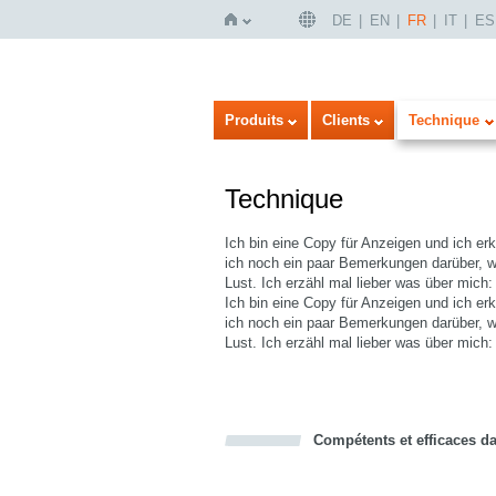
DE
EN
FR
IT
ES
Page
Produits
Clients
Technique
Technique
Ich bin eine Copy für Anzeigen und ich e
ich noch ein paar Bemerkungen darüber, wi
Lust. Ich erzähl mal lieber was über mich:
Ich bin eine Copy für Anzeigen und ich e
ich noch ein paar Bemerkungen darüber, wi
d'accueil
Lust. Ich erzähl mal lieber was über mich:
Compétents et efficaces dan
Bookmark this on Delicious
Facebook
Twitter
Recommend