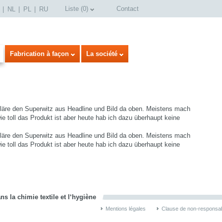
Liste
(
0
)
Contact
NL
PL
RU
Fabrication à façon
La société
rkläre den Superwitz aus Headline und Bild da oben. Meistens mach
e toll das Produkt ist aber heute hab ich dazu überhaupt keine
rkläre den Superwitz aus Headline und Bild da oben. Meistens mach
e toll das Produkt ist aber heute hab ich dazu überhaupt keine
select language
s la chimie textile et l‘hygiène
Mentions légales
Clause de non-responsabi