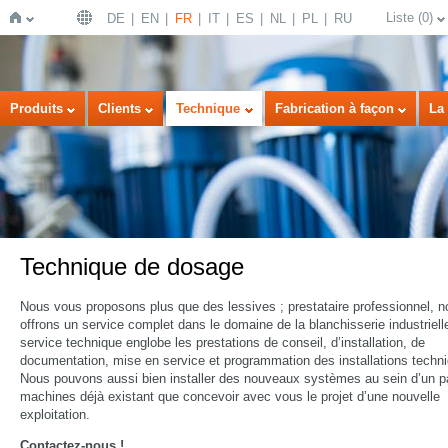
Liste
(
0
)
DE
EN
FR
IT
ES
NL
PL
RU
Page
Produits
Clients
Technique
Fabrication à façon
La 
Technique de dosage
d'accueil
Nous vous proposons plus que des lessives ; prestataire professionnel, 
offrons un service complet dans le domaine de la blanchisserie industriell
service technique englobe les prestations de conseil, d’installation, de
documentation, mise en service et programmation des installations techn
Nous pouvons aussi bien installer des nouveaux systèmes au sein d’un p
machines déjà existant que concevoir avec vous le projet d’une nouvelle
exploitation.
Contactez-nous !