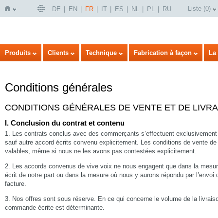
Liste
(
0
)
DE
EN
FR
IT
ES
NL
PL
RU
Page
Produits
Clients
Technique
Fabrication à façon
La 
Conditions générales
CONDITIONS GÉNÉRALES DE VENTE ET DE LIVR
I. Conclusion du contrat et contenu
1. Les contrats conclus avec des commerçants s’effectuent exclusivement 
sauf autre accord écrits convenu explicitement. Les conditions de vente d
d'accueil
valables, même si nous ne les avons pas contestées explicitement.
2. Les accords convenus de vive voix ne nous engagent que dans la mesure
écrit de notre part ou dans la mesure où nous y aurons répondu par l’envoi 
facture.
3. Nos offres sont sous réserve. En ce qui concerne le volume de la livrais
commande écrite est déterminante.