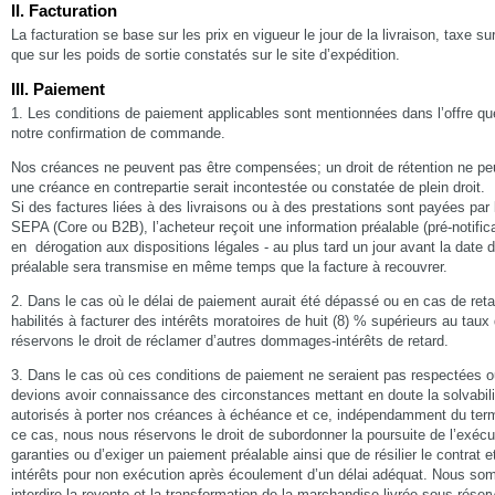
II. Facturation
La facturation se base sur les prix en vigueur le jour de la livraison, taxe su
que sur les poids de sortie constatés sur le site d’expédition.
III. Paiement
1. Les conditions de paiement applicables sont mentionnées dans l’offre q
notre confirmation de commande.
Nos créances ne peuvent pas être compensées; un droit de rétention ne pe
une créance en contrepartie serait incontestée ou constatée de plein droit.
Si des factures liées à des livraisons ou à des prestations sont payées pa
SEPA (Core ou B2B), l’acheteur reçoit une information préalable (pré-notific
en dérogation aux dispositions légales - au plus tard un jour avant la date 
préalable sera transmise en même temps que la facture à recouvrer.
2. Dans le cas où le délai de paiement aurait été dépassé ou en cas de ret
habilités à facturer des intérêts moratoires de huit (8) % supérieurs au ta
réservons le droit de réclamer d’autres dommages-intérêts de retard.
3. Dans le cas où ces conditions de paiement ne seraient pas respectées o
devions avoir connaissance des circonstances mettant en doute la solvabili
autorisés à porter nos créances à échéance et ce, indépendamment du term
ce cas, nous nous réservons le droit de subordonner la poursuite de l’exécut
garanties ou d’exiger un paiement préalable ainsi que de résilier le contra
intérêts pour non exécution après écoulement d’un délai adéquat. Nous s
interdire la revente et la transformation de la marchandise livrée sous réserv