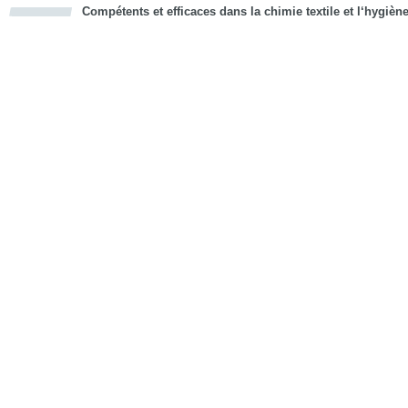
Compétents et efficaces dans la chimie textile et l‘hygièn
cious
d