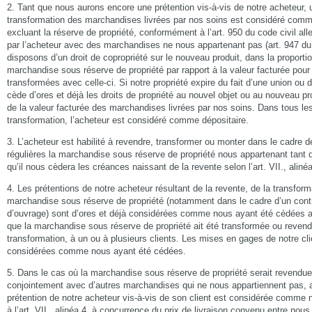
2. Tant que nous aurons encore une prétention vis-à-vis de notre acheteur, 
transformation des marchandises livrées par nos soins est considéré comm
excluant la réserve de propriété, conformément à l’art. 950 du code civil a
par l’acheteur avec des marchandises ne nous appartenant pas (art. 947 du
disposons d’un droit de copropriété sur le nouveau produit, dans la proportio
marchandise sous réserve de propriété par rapport à la valeur facturée pou
transformées avec celle-ci. Si notre propriété expire du fait d’une union ou
cède d’ores et déjà les droits de propriété au nouvel objet ou au nouveau pr
de la valeur facturée des marchandises livrées par nos soins. Dans tous les
transformation, l’acheteur est considéré comme dépositaire.
3. L’acheteur est habilité à revendre, transformer ou monter dans le cadre 
régulières la marchandise sous réserve de propriété nous appartenant tant 
qu’il nous cèdera les créances naissant de la revente selon l’art. VII., aliné
4. Les prétentions de notre acheteur résultant de la revente, de la transfor
marchandise sous réserve de propriété (notamment dans le cadre d’un cont
d’ouvrage) sont d’ores et déjà considérées comme nous ayant été cédées 
que la marchandise sous réserve de propriété ait été transformée ou reven
transformation, à un ou à plusieurs clients. Les mises en gages de notre cli
considérées comme nous ayant été cédées.
5. Dans le cas où la marchandise sous réserve de propriété serait revendu
conjointement avec d’autres marchandises qui ne nous appartiennent pas, a
prétention de notre acheteur vis-à-vis de son client est considérée comm
à l’art. VII., alinéa 4, à concurrence du prix de livraison convenu entre nous