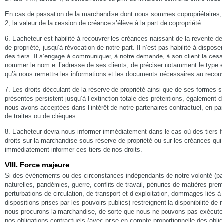
En cas de passation de la marchandise dont nous sommes copropriétaires, c
2, la valeur de la cession de créance s’élève à la part de copropriété.
6. L’acheteur est habilité à recouvrer les créances naissant de la revente 
de propriété, jusqu’à révocation de notre part. Il n’est pas habilité à dispos
des tiers. Il s’engage à communiquer, à notre demande, à son client la cess
nommer le nom et l’adresse de ses clients, de préciser notamment le type 
qu’à nous remettre les informations et les documents nécessaires au reco
7. Les droits découlant de la réserve de propriété ainsi que de ses formes s
présentes persistent jusqu’à l’extinction totale des prétentions, également 
nous avons acceptées dans l’intérêt de notre partenaires contractuel, en par
de traites ou de chèques.
8. L’acheteur devra nous informer immédiatement dans le cas où des tiers f
droits sur la marchandise sous réserve de propriété ou sur les créances qui
immédiatement informer ces tiers de nos droits.
VIII. Force majeure
Si des événements ou des circonstances indépendants de notre volonté (p
naturelles, pandémies, guerre, conflits de travail, pénuries de matières pre
perturbations de circulation, de transport et d’exploitation, dommages liés 
dispositions prises par les pouvoirs publics) restreignent la disponibilité d
nous procurons la marchandise, de sorte que nous ne pouvons pas exécuter
nos obligations contractuels (avec prise en compte proportionnelle des oblig