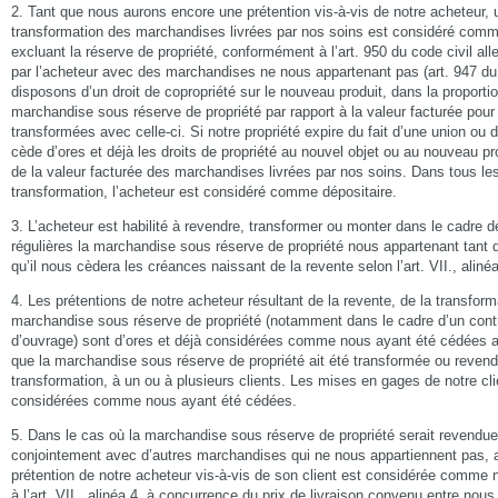
2. Tant que nous aurons encore une prétention vis-à-vis de notre acheteur, 
transformation des marchandises livrées par nos soins est considéré comm
excluant la réserve de propriété, conformément à l’art. 950 du code civil a
par l’acheteur avec des marchandises ne nous appartenant pas (art. 947 du
disposons d’un droit de copropriété sur le nouveau produit, dans la proportio
marchandise sous réserve de propriété par rapport à la valeur facturée pou
transformées avec celle-ci. Si notre propriété expire du fait d’une union ou
cède d’ores et déjà les droits de propriété au nouvel objet ou au nouveau pr
de la valeur facturée des marchandises livrées par nos soins. Dans tous les
transformation, l’acheteur est considéré comme dépositaire.
3. L’acheteur est habilité à revendre, transformer ou monter dans le cadre 
régulières la marchandise sous réserve de propriété nous appartenant tant 
qu’il nous cèdera les créances naissant de la revente selon l’art. VII., aliné
4. Les prétentions de notre acheteur résultant de la revente, de la transfor
marchandise sous réserve de propriété (notamment dans le cadre d’un cont
d’ouvrage) sont d’ores et déjà considérées comme nous ayant été cédées 
que la marchandise sous réserve de propriété ait été transformée ou reven
transformation, à un ou à plusieurs clients. Les mises en gages de notre cli
considérées comme nous ayant été cédées.
5. Dans le cas où la marchandise sous réserve de propriété serait revendu
conjointement avec d’autres marchandises qui ne nous appartiennent pas, a
prétention de notre acheteur vis-à-vis de son client est considérée comm
à l’art. VII., alinéa 4, à concurrence du prix de livraison convenu entre nous