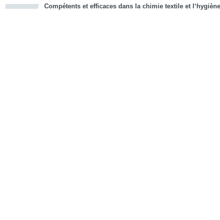
Compétents et efficaces dans la chimie textile et l‘hygièn
cious
d