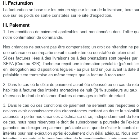
II. Facturation
La facturation se base sur les prix en vigueur le jour de la livraison, taxe su
que sur les poids de sortie constatés sur le site d’expédition.
III. Paiement
1. Les conditions de paiement applicables sont mentionnées dans l’offre q
notre confirmation de commande.
Nos créances ne peuvent pas être compensées; un droit de rétention ne pe
une créance en contrepartie serait incontestée ou constatée de plein droit.
Si des factures liées à des livraisons ou à des prestations sont payées pa
SEPA (Core ou B2B), l’acheteur reçoit une information préalable (pré-notific
en dérogation aux dispositions légales - au plus tard un jour avant la date 
préalable sera transmise en même temps que la facture à recouvrer.
2. Dans le cas où le délai de paiement aurait été dépassé ou en cas de ret
habilités à facturer des intérêts moratoires de huit (8) % supérieurs au ta
réservons le droit de réclamer d’autres dommages-intérêts de retard.
3. Dans le cas où ces conditions de paiement ne seraient pas respectées o
devions avoir connaissance des circonstances mettant en doute la solvabili
autorisés à porter nos créances à échéance et ce, indépendamment du term
ce cas, nous nous réservons le droit de subordonner la poursuite de l’exécut
garanties ou d’exiger un paiement préalable ainsi que de résilier le contra
intérêts pour non exécution après écoulement d’un délai adéquat. Nous s
interdire la revente et la transformation de la marchandise livrée sous réserv