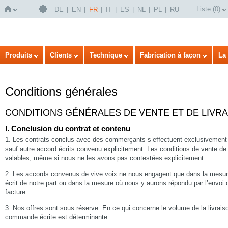
Liste
(
0
)
DE
EN
FR
IT
ES
NL
PL
RU
Page
Produits
Clients
Technique
Fabrication à façon
La 
Conditions générales
CONDITIONS GÉNÉRALES DE VENTE ET DE LIVR
I. Conclusion du contrat et contenu
1. Les contrats conclus avec des commerçants s’effectuent exclusivement 
sauf autre accord écrits convenu explicitement. Les conditions de vente d
d'accueil
valables, même si nous ne les avons pas contestées explicitement.
2. Les accords convenus de vive voix ne nous engagent que dans la mesure
écrit de notre part ou dans la mesure où nous y aurons répondu par l’envoi 
facture.
3. Nos offres sont sous réserve. En ce qui concerne le volume de la livrais
commande écrite est déterminante.