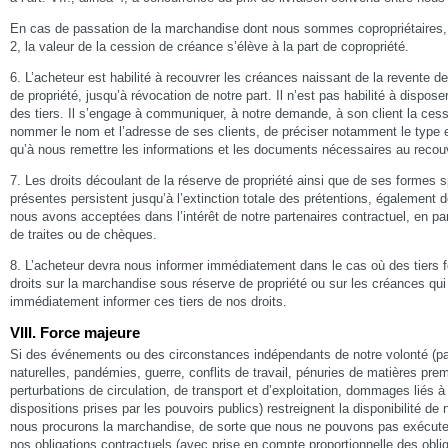
En cas de passation de la marchandise dont nous sommes copropriétaires, c
2, la valeur de la cession de créance s’élève à la part de copropriété.
6. L’acheteur est habilité à recouvrer les créances naissant de la revente 
de propriété, jusqu’à révocation de notre part. Il n’est pas habilité à dispos
des tiers. Il s’engage à communiquer, à notre demande, à son client la cess
nommer le nom et l’adresse de ses clients, de préciser notamment le type 
qu’à nous remettre les informations et les documents nécessaires au reco
7. Les droits découlant de la réserve de propriété ainsi que de ses formes s
présentes persistent jusqu’à l’extinction totale des prétentions, également 
nous avons acceptées dans l’intérêt de notre partenaires contractuel, en par
de traites ou de chèques.
8. L’acheteur devra nous informer immédiatement dans le cas où des tiers f
droits sur la marchandise sous réserve de propriété ou sur les créances qui
immédiatement informer ces tiers de nos droits.
VIII. Force majeure
Si des événements ou des circonstances indépendants de notre volonté (p
naturelles, pandémies, guerre, conflits de travail, pénuries de matières pre
perturbations de circulation, de transport et d’exploitation, dommages liés 
dispositions prises par les pouvoirs publics) restreignent la disponibilité d
nous procurons la marchandise, de sorte que nous ne pouvons pas exécuter
nos obligations contractuels (avec prise en compte proportionnelle des oblig