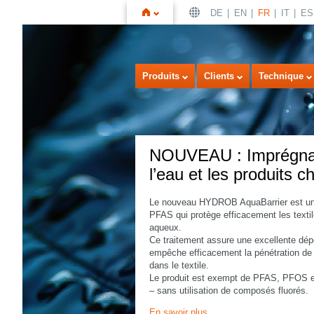
DE
EN
FR
IT
ES
Page
Produits
Clients
Technique
NOUVEAU : Imprégnati
l’eau et les produits 
Le nouveau HYDROB AquaBarrier est une 
d'accueil
PFAS qui protège efficacement les textil
aqueux.
Ce traitement assure une excellente dépe
empêche efficacement la pénétration de 
dans le textile.
Le produit est exempt de PFAS, PFOS et
– sans utilisation de composés fluorés.
En savoir plus