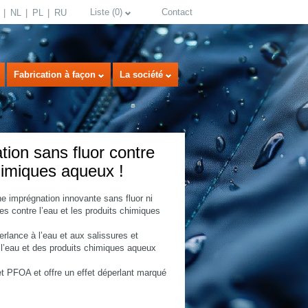
Liste
(
0
)
Contact
NL
PL
RU
Fabrication à façon
La société
on sans fluor contre
chimiques aqueux !
imprégnation innovante sans fluor ni
es contre l’eau et les produits chimiques
select language
rlance à l’eau et aux salissures et
l’eau et des produits chimiques aqueux
 PFOA et offre un effet déperlant marqué