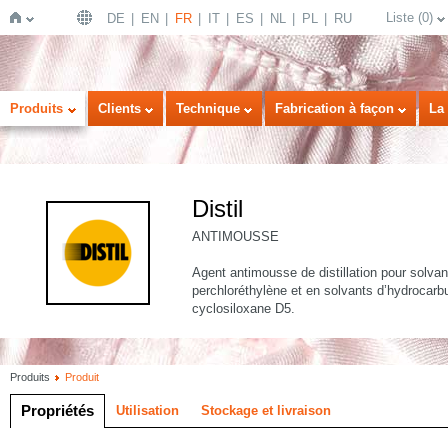
Liste
(
0
)
DE
EN
FR
IT
ES
NL
PL
RU
Page
Produits
Clients
Technique
Fabrication à façon
La 
Distil
ANTIMOUSSE
Agent antimousse de distillation pour solvan
perchloréthylène et en solvants d’hydroca
d'accueil
cyclosiloxane D5.
Produits
Produit
Propriétés
Utilisation
Stockage et livraison