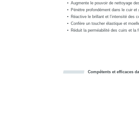
Augmente le pouvoir de nettoyage des 
Pénètre profondément dans le cuir et g
Réactive le brillant et l’intensité des 
Confère un toucher élastique et moelle
Réduit la perméabilité des cuirs et la
Compétents et efficaces dan
Bookmark this on Delicious
Facebook
Twitter
Recommend