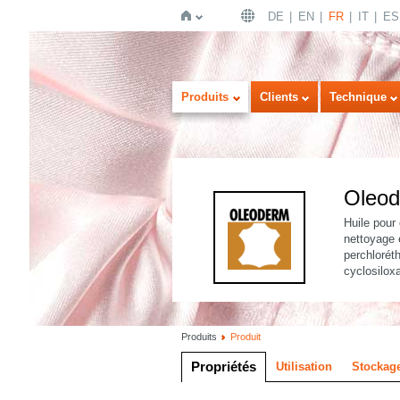
DE
EN
FR
IT
ES
Page
Produits
Clients
Technique
Oleo
Huile pour
nettoyage e
perchlorét
d'accueil
cyclosilox
Produits
Produit
Propriétés
Utilisation
Stockage