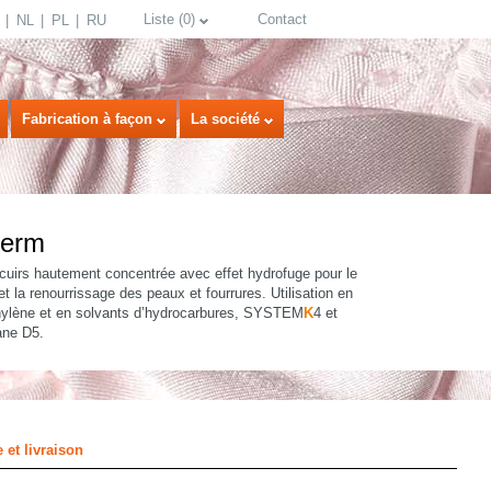
Liste
(
0
)
Contact
NL
PL
RU
Fabrication à façon
La société
derm
 cuirs hautement concentrée avec effet hydrofuge pour le
t la renourrissage des peaux et fourrures. Utilisation en
hylène et en solvants d’hydrocarbures, SYSTEM
K
4 et
ane D5.
select language
 et livraison