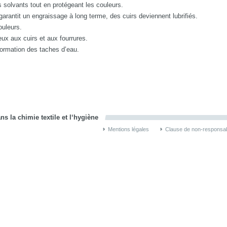
solvants tout en protégeant les couleurs.
arantit un engraissage à long terme, des cuirs deviennent lubrifiés.
couleurs.
ux aux cuirs et aux fourrures.
 formation des taches d’eau.
s la chimie textile et l‘hygiène
Mentions légales
Clause de non-responsabi