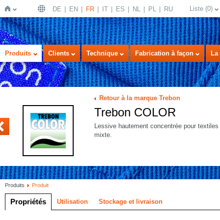
Liste
(
0
)
DE
EN
FR
IT
ES
NL
PL
RU
Page
Produits
Clients
Technique
Fabrication à façon
La 
Retour à la marque Trebon
Trebon COLOR
US
Lessive hautement concentrée pour textiles 
mixte.
d'accueil
Produits
Produit
Propriétés
Utilisation
Stockage et livraison