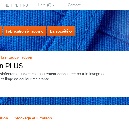
Liste
(
0
)
Contact
NL
PL
RU
Fabrication à façon
La société
 la marque Trebon
on PLUS
sinfectante universelle hautement concentrée pour le lavage de
 et linge de couleur résistante.
select language
ation
Stockage et livraison