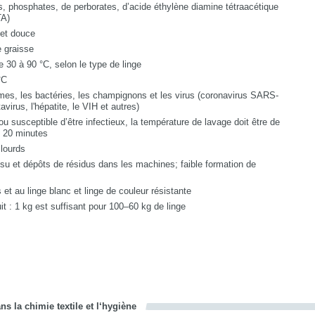
, phosphates, de perborates, d’acide éthylène diamine tétraacétique
TA)
 et douce
e graisse
e 30 à 90 °C, selon le type de linge
°C
mes, les bactéries, les champignons et les virus (coronavirus SARS-
virus, l'hépatite, le VIH et autres)
ou susceptible d’être infectieux, la température de lavage doit être de
e 20 minutes
 lourds
ssu et dépôts de résidus dans les machines; faible formation de
t au linge blanc et linge de couleur résistante
 : 1 kg est suffisant pour 100–60 kg de linge
s la chimie textile et l‘hygiène