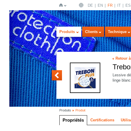
DE
EN
FR
IT
ES
Page
Produits
Clients
Technique
Retour à
Treb
Trebon SI
Lessive dé
linge blanc
d'accueil
Produits
Produit
Propriétés
Certifications
Utilis