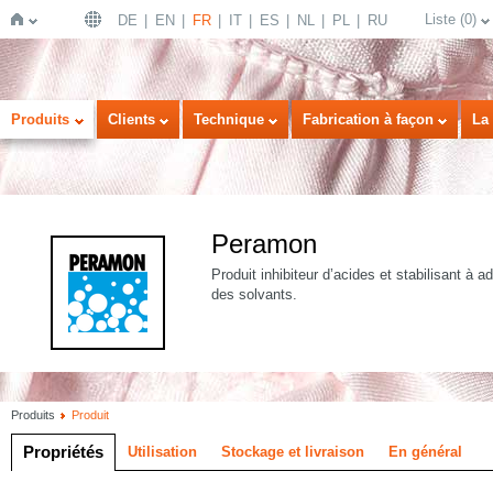
Liste
(
0
)
DE
EN
FR
IT
ES
NL
PL
RU
Page
Produits
Clients
Technique
Fabrication à façon
La 
Peramon
Produit inhibiteur d’acides et stabilisant à a
des solvants.
d'accueil
Produits
Produit
Propriétés
Utilisation
Stockage et livraison
En général