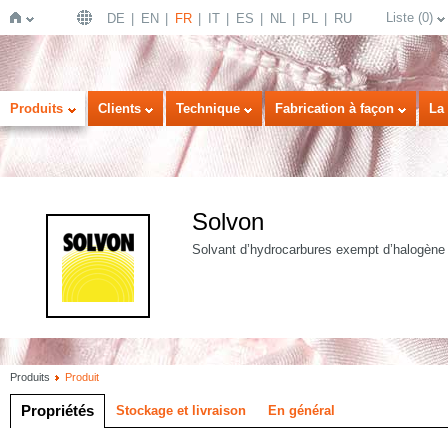
Liste
(
0
)
DE
EN
FR
IT
ES
NL
PL
RU
Page
Produits
Clients
Technique
Fabrication à façon
La 
Solvon
Solvant d’hydrocarbures exempt d’halogène p
d'accueil
Produits
Produit
Propriétés
Stockage et livraison
En général