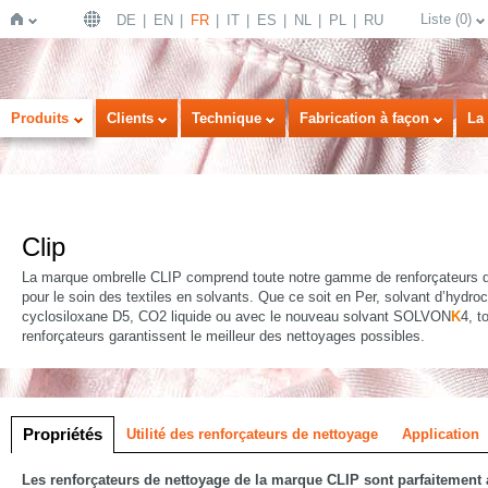
Liste
(
0
)
DE
EN
FR
IT
ES
NL
PL
RU
Page
Produits
Clients
Technique
Fabrication à façon
La 
Clip
La marque ombrelle CLIP comprend toute notre gamme de renforçateurs 
pour le soin des textiles en solvants. Que ce soit en Per, solvant d’hydro
cyclosiloxane D5, CO2 liquide ou avec le nouveau solvant SOLVON
K
4, t
d'accueil
renforçateurs garantissent le meilleur des nettoyages possibles.
e
Propriétés
Utilité des renforçateurs de nettoyage
Application
Les renforçateurs de nettoyage de la marque CLIP sont parfaitement 