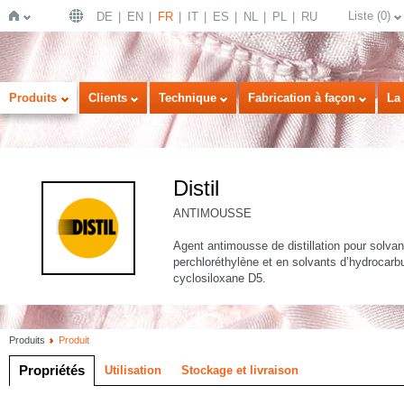
Liste
(
0
)
DE
EN
FR
IT
ES
NL
PL
RU
Page
Produits
Clients
Technique
Fabrication à façon
La 
Distil
ANTIMOUSSE
Agent antimousse de distillation pour solvan
perchloréthylène et en solvants d’hydroca
d'accueil
cyclosiloxane D5.
Produits
Produit
Propriétés
Utilisation
Stockage et livraison