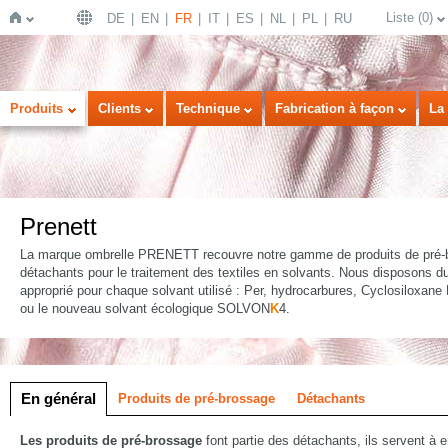
Liste
(
0
)
DE
EN
FR
IT
ES
NL
PL
RU
Page
Produits
Clients
Technique
Fabrication à façon
La 
Prenett
La marque ombrelle PRENETT recouvre notre gamme de produits de pré-
détachants pour le traitement des textiles en solvants. Nous disposons d
approprié pour chaque solvant utilisé : Per, hydrocarbures, Cyclosiloxane
d'accueil
ou le nouveau solvant écologique SOLVON
K
4.
e
En général
Produits de pré-brossage
Détachants
Les produits de pré-brossage
font partie des détachants, ils servent à e