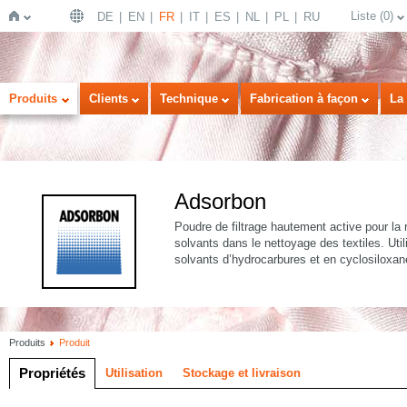
Liste
(
0
)
DE
EN
FR
IT
ES
NL
PL
RU
Page
Produits
Clients
Technique
Fabrication à façon
La 
Adsorbon
Poudre de filtrage hautement active pour la 
solvants dans le nettoyage des textiles. Util
solvants d’hydrocarbures et en cyclosiloxan
d'accueil
Produits
Produit
Propriétés
Utilisation
Stockage et livraison