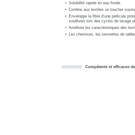
Solubilité rapide en eau froide.
Confère aux textiles un toucher soyeux
Enveloppe la fibre d’une pellicule prot
souillures lors des cycles de lavage ul
Améliore les caractéristiques des text
Les chemises, les serviettes de table
Compétents et efficaces dan
Bookmark this on Delicious
Facebook
Twitter
Recommend