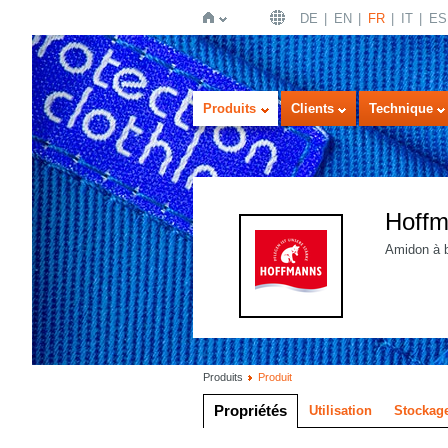
DE
EN
FR
IT
ES
Page
Produits
Clients
Technique
Hoff
Amidon à b
d'accueil
Produits
Produit
Propriétés
Utilisation
Stockage