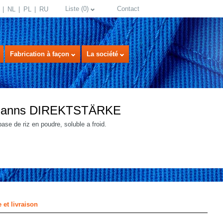
Liste
(
0
)
Contact
NL
PL
RU
Fabrication à façon
La société
manns DIREKTSTÄRKE
ase de riz en poudre, soluble a froid.
select language
 et livraison