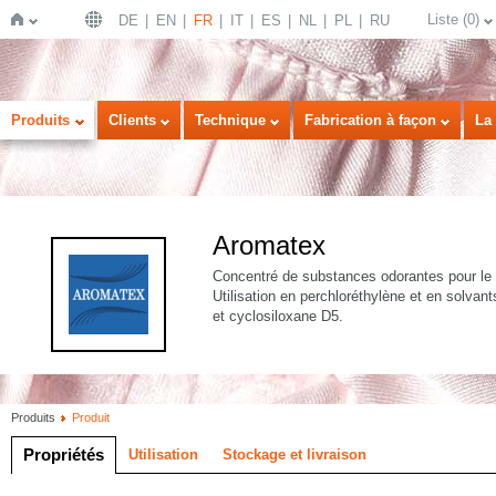
Liste
(
0
)
DE
EN
FR
IT
ES
NL
PL
RU
Page
Produits
Clients
Technique
Fabrication à façon
La 
Aromatex
Concentré de substances odorantes pour le 
Utilisation en perchloréthylène et en solv
et cyclosiloxane D5.
d'accueil
Produits
Produit
Propriétés
Utilisation
Stockage et livraison