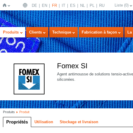
Liste
(
0
)
DE
EN
FR
IT
ES
NL
PL
RU
Page
Produits
Clients
Technique
Fabrication à façon
La 
Fomex SI
Agent antimousse de solutions tensio-acti
siliconées.
d'accueil
Produits
Produit
Propriétés
Utilisation
Stockage et livraison