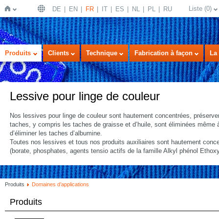
Liste
(
0
)
DE
EN
FR
IT
ES
NL
PL
RU
Page
Produits
Clients
Technique
Fabrication à façon
La 
Lessive pour linge de couleur
Nos lessives pour linge de couleur sont hautement concentrées, préservent
taches, y compris les taches de graisse et d’huile, sont éliminées mêm
d’éliminer les taches d’albumine.
Toutes nos lessives et tous nos produits auxiliaires sont hautement con
d'accueil
(borate, phosphates, agents tensio actifs de la famille Alkyl phénol Ethoxy
Produits
Domaines d’applications
Produits