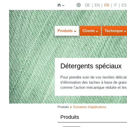
DE
EN
FR
IT
ES
Page
Produits
Clients
Technique
Détergents spéciaux
Pour prendre soin de vos textiles délica
d’élimination des taches à base de graiss
d'accueil
comme l’action mécanique réduite et les
Produits
Domaines d’applications
Produits