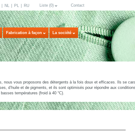
Liste
(
0
)
Contact
NL
PL
RU
Fabrication à façon
La société
ts, nous vous proposons des détergents à la fois doux et efficaces. Ils se cara
es, d’huile et de pigments, et ils sont optimisés pour répondre aux conditions 
 basses températures (froid à 40 °C).
select language