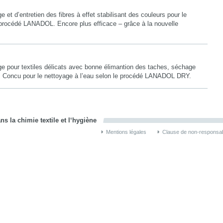
e et d’entretien des fibres à effet stabilisant des couleurs pour le
e procédé LANADOL. Encore plus efficace – grâce à la nouvelle
ge pour textiles délicats avec bonne élimantion des taches, séchage
e. Concu pour le nettoyage à l’eau selon le procédé LANADOL DRY.
s la chimie textile et l‘hygiène
Mentions légales
Clause de non-responsabi