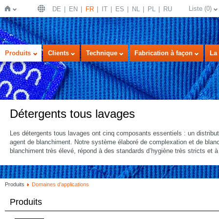
Liste
(
0
)
DE
EN
FR
IT
ES
NL
PL
RU
Page
Produits
Clients
Technique
Fabrication à façon
La 
Détergents tous lavages
Les détergents tous lavages ont cinq composants essentiels : un distribut
agent de blanchiment. Notre système élaboré de complexation et de blanchi
d'accueil
blanchiment très élevé, répond à des standards d’hygiène très stricts et à
Produits
Domaines d’applications
Produits