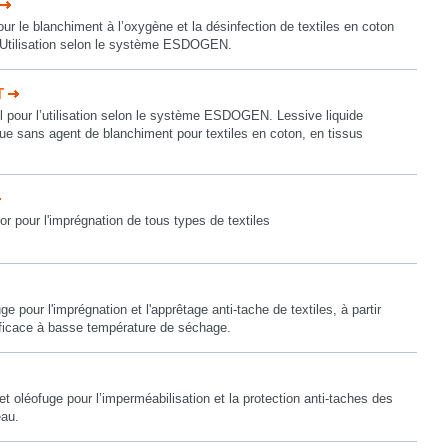
ur le blanchiment à l’oxygène et la désinfection de textiles en coton
. Utilisation selon le système ESDOGEN.
T
 pour l’utilisation selon le système ESDOGEN. Lessive liquide
ue sans agent de blanchiment pour textiles en coton, en tissus
r pour l'imprégnation de tous types de textiles
e pour l'imprégnation et l'apprêtage anti-tache de textiles, à partir
fficace à basse température de séchage.
et oléofuge pour l’imperméabilisation et la protection anti-taches des
eau.