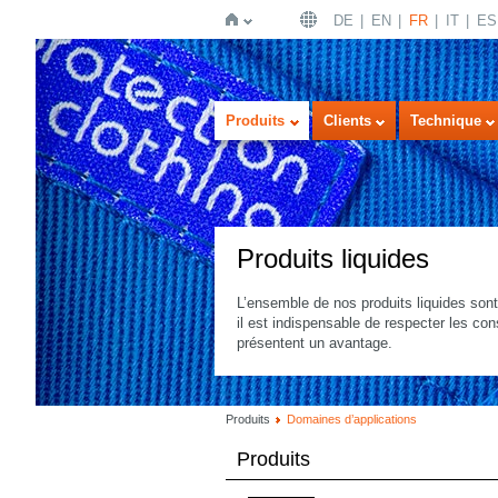
DE
EN
FR
IT
ES
Page
Produits
Clients
Technique
Produits liquides
L’ensemble de nos produits liquides sont
il est indispensable de respecter les co
d'accueil
présentent un avantage.
Produits
Domaines d’applications
Produits