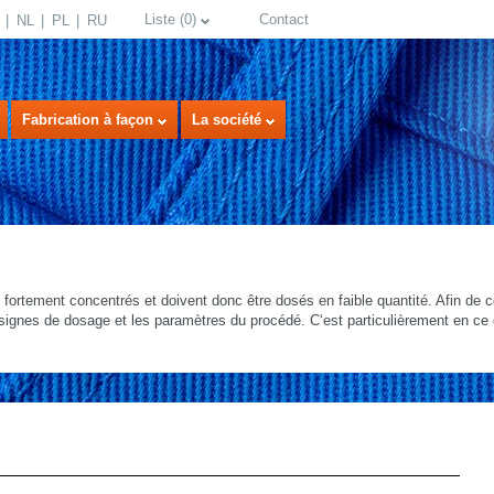
Liste
(
0
)
Contact
NL
PL
RU
Fabrication à façon
La société
 fortement concentrés et doivent donc être dosés en faible quantité. Afin de c
nsignes de dosage et les paramètres du procédé. C‘est particulièrement en ce