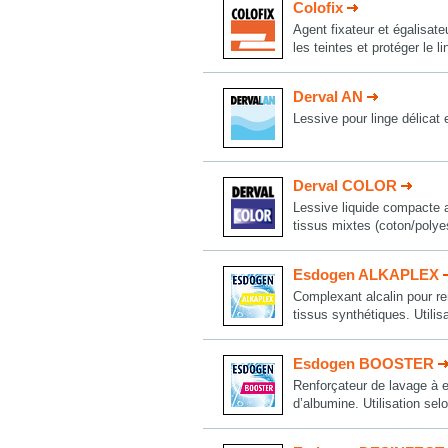
Colofix
Agent fixateur et égalisateu
les teintes et protéger le l
Derval AN
Lessive pour linge délicat e
Derval COLOR
Lessive liquide compacte a
tissus mixtes (coton/polyes
Esdogen ALKAPLEX
Complexant alcalin pour ren
tissus synthétiques. Util
Esdogen BOOSTER
Renforçateur de lavage à e
d’albumine. Utilisation s