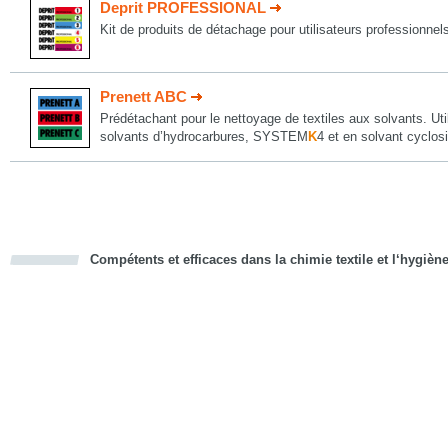
Deprit PROFESSIONAL
Kit de produits de détachage pour utilisateurs professionnel
Prenett ABC
Prédétachant pour le nettoyage de textiles aux solvants. Uti
solvants d’hydrocarbures, SYSTEM
K
4 et en solvant cyclos
Compétents et efficaces dans la chimie textile et l‘hygièn
cious
d