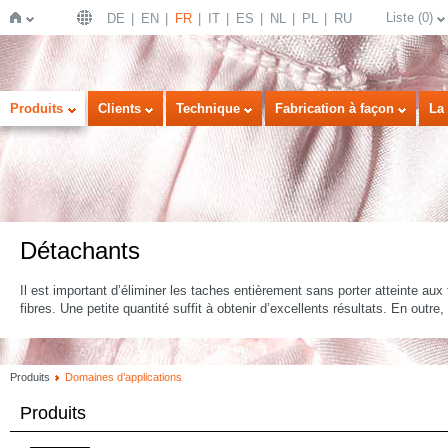
Liste
(
0
)
DE
EN
FR
IT
ES
NL
PL
RU
Page
Produits
Clients
Technique
Fabrication à façon
La 
Détachants
Il est important d’éliminer les taches entièrement sans porter atteinte aux 
d'accueil
fibres. Une petite quantité suffit à obtenir d’excellents résultats. En outr
Produits
Domaines d’applications
Produits