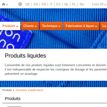
Liste
(
0
)
DE
EN
FR
IT
ES
NL
PL
RU
Page
Produits
Clients
Technique
Fabrication à façon
La 
Produits liquides
L’ensemble de nos produits liquides sont fortement concentrés et doivent d
il est indispensable de respecter les consignes de dosage et les paramèt
d'accueil
présentent un avantage.
Produits
Domaines d’applications
Produits