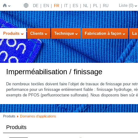
Liste
(
0
)
DE
EN
FR
IT
ES
NL
PL
RU
Page
Produits
Clients
Technique
Fabrication à façon
La 
Imperméabilisation / finissage
De nombreux textiles doivent faire l’objet de travaux de finissage pour ret
performance pour un finissage entièrement fiable : finissage hydrofuge, r
d'accueil
exempts de PFOS (perfluorooctane sulfonate). Nous disposons bien sûr égal
Produits
Domaines d’applications
Produits