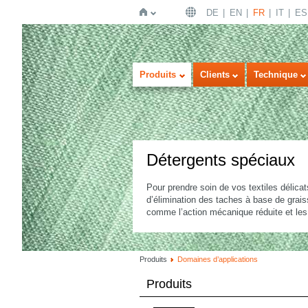
DE
EN
FR
IT
ES
Page
Produits
Clients
Technique
Détergents spéciaux
Pour prendre soin de vos textiles délica
d’élimination des taches à base de graiss
d'accueil
comme l’action mécanique réduite et les
Produits
Domaines d’applications
Produits