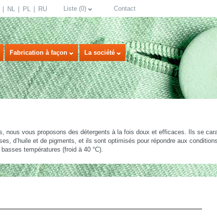
Liste
(
0
)
Contact
NL
PL
RU
Fabrication à façon
La société
ts, nous vous proposons des détergents à la fois doux et efficaces. Ils se cara
es, d’huile et de pigments, et ils sont optimisés pour répondre aux conditions 
 basses températures (froid à 40 °C).
select language