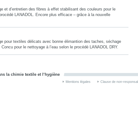
e et d’entretien des fibres à effet stabilisant des couleurs pour le
e procédé LANADOL. Encore plus efficace – grâce à la nouvelle
ge pour textiles délicats avec bonne élimantion des taches, séchage
e. Concu pour le nettoyage à l’eau selon le procédé LANADOL DRY.
s la chimie textile et l‘hygiène
Mentions légales
Clause de non-responsabi