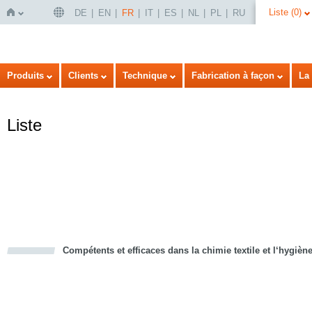
Liste
(
0
)
DE
EN
FR
IT
ES
NL
PL
RU
Page
Produits
Clients
Technique
Fabrication à façon
La 
Liste
d'accueil
Compétents et efficaces dans la chimie textile et l‘hygièn
cious
d