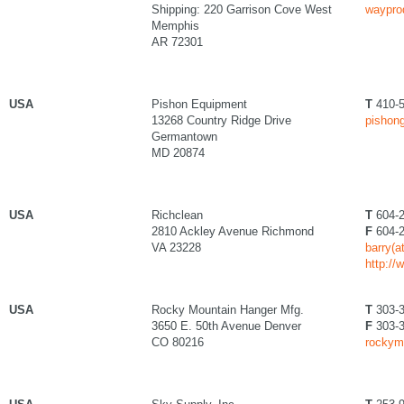
Shipping: 220 Garrison Cove West
waypro
Memphis
AR 72301
USA
Pishon Equipment
T
410-5
13268 Country Ridge Drive
pishong
Germantown
MD 20874
USA
Richclean
T
604-2
2810 Ackley Avenue Richmond
F
604-2
VA 23228
barry(a
http://
USA
Rocky Mountain Hanger Mfg.
T
303-3
3650 E. 50th Avenue Denver
F
303-3
CO 80216
rockym