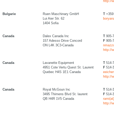
http://
Bulgarie
Ruen Maschinary GmbH
T
+359 
Lui Aier Str. 62
boryan
1404 Sofia
Canada
Dalex Canada Inc
T
905-7
157 Adesso Drive Concord
F
905-7
ON L4K 3C3-Canada
nmazzol
http://
Canada
Lavanette Equipment
T
514-7
4951 Cote Vertu Quest St. Laurent
F
514-3
Quebec H4S 1E1 Canada
eeichen
http://
Canada
Royal McGoun Inc
T
514-3
3495 Thimens Blvd St. laurent
F
514-3
QB H4R 1V5 Canada
rami(a
http:/