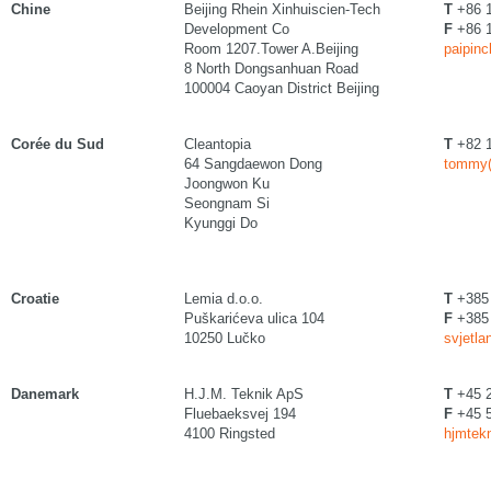
Chine
Beijing Rhein Xinhuiscien-Tech
T
+86 1
Development Co
F
+86 1
Room 1207.Tower A.Beijing
paipinc
8 North Dongsanhuan Road
100004 Caoyan District Beijing
Corée du Sud
Cleantopia
T
+82 1
64 Sangdaewon Dong
tommy(
Joongwon Ku
Seongnam Si
Kyunggi Do
Croatie
Lemia d.o.o.
T
+385 
Puškarićeva ulica 104
F
+385 
10250 Lučko
svjetla
Danemark
H.J.M. Teknik ApS
T
+45 2
Fluebaeksvej 194
F
+45 5
4100 Ringsted
hjmtekn