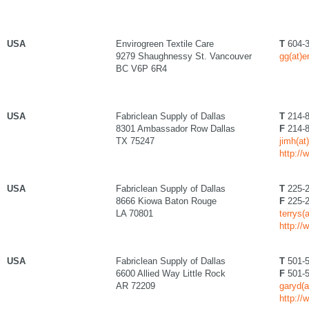
USA
Envirogreen Textile Care
T
604-3
9279 Shaughnessy St. Vancouver
gg(at)
BC V6P 6R4
USA
Fabriclean Supply of Dallas
T
214-8
8301 Ambassador Row Dallas
F
214-8
TX 75247
jimh(at
http://
USA
Fabriclean Supply of Dallas
T
225-2
8666 Kiowa Baton Rouge
F
225-2
LA 70801
terrys(
http://
USA
Fabriclean Supply of Dallas
T
501-5
6600 Allied Way Little Rock
F
501-5
AR 72209
garyd(a
http://