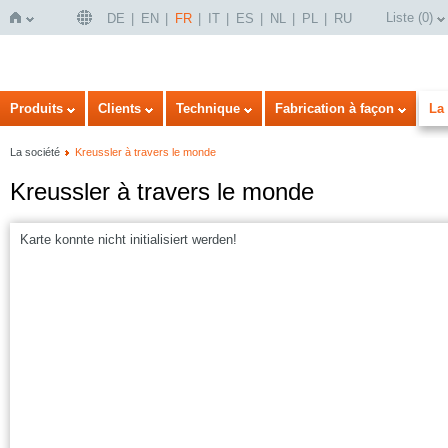
Liste
(
0
)
DE
EN
FR
IT
ES
NL
PL
RU
Page
Produits
Clients
Technique
Fabrication à façon
La 
La société
Kreussler à travers le monde
Kreussler à travers le monde
Karte konnte nicht initialisiert werden!
d'accueil