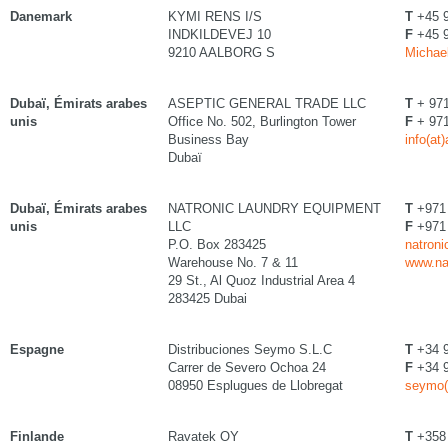
Danemark
KYMI RENS I/S
T
+45 
INDKILDEVEJ 10
F
+45 
9210 AALBORG S
Michael
Dubaï, Émirats arabes
ASEPTIC GENERAL TRADE LLC
T
+ 971
unis
Office No. 502, Burlington Tower
F
+ 971
Business Bay
info(at
Dubaï
Dubaï, Émirats arabes
NATRONIC LAUNDRY EQUIPMENT
T
+971 
unis
LLC
F
+971 
P.O. Box 283425
natroni
Warehouse No. 7 & 11
www.na
29 St., Al Quoz Industrial Area 4
283425 Dubai
Espagne
Distribuciones Seymo S.L.C
T
+34 9
Carrer de Severo Ochoa 24
F
+34 9
08950 Esplugues de Llobregat
seymo(
Finlande
Ravatek OY
T
+358 