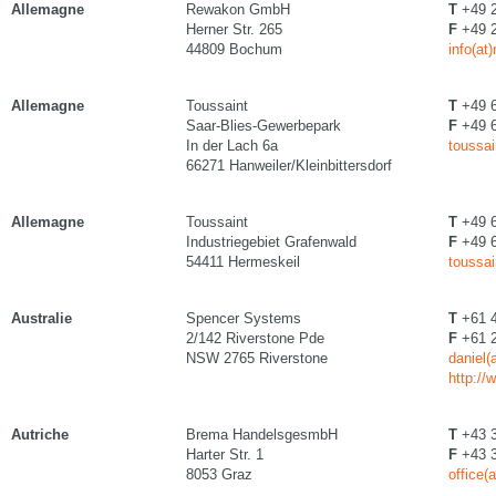
Allemagne
Rewakon GmbH
T
+49 2
Herner Str. 265
F
+49 2
44809 Bochum
info(at
Allemagne
Toussaint
T
+49 6
Saar-Blies-Gewerbepark
F
+49 6
In der Lach 6a
toussai
66271 Hanweiler/Kleinbittersdorf
Allemagne
Toussaint
T
+49 6
Industriegebiet Grafenwald
F
+49 6
54411 Hermeskeil
toussai
Australie
Spencer Systems
T
+61 4
2/142 Riverstone Pde
F
+61 2
NSW 2765 Riverstone
daniel
http:/
Autriche
Brema HandelsgesmbH
T
+43 3
Harter Str. 1
F
+43 3
8053 Graz
office(