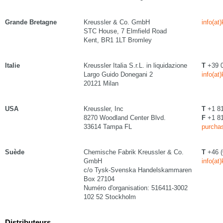
Grande Bretagne
Kreussler & Co. GmbH
info(at
STC House, 7 Elmfield Road
Kent, BR1 1LT Bromley
Italie
Kreussler Italia S.r.L. in liquidazione
T
+39 0
Largo Guido Donegani 2
info(at
20121 Milan
USA
Kreussler, Inc
T
+1 81
8270 Woodland Center Blvd.
F
+1 81
33614 Tampa FL
purchas
Suède
Chemische Fabrik Kreussler & Co.
T
+46 (
GmbH
info(at
c/o Tysk-Svenska Handelskammaren
Box 27104
Numéro d'organisation: 516411-3002
102 52 Stockholm
Distributeurs