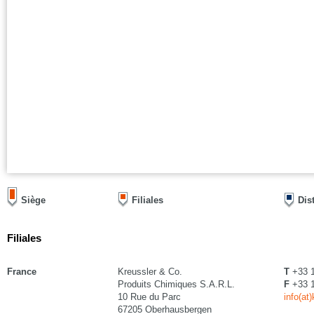
Siège
Filiales
Dis
Filiales
France
Kreussler & Co.
T
+33 1
Produits Chimiques S.A.R.L.
F
+33 1
10 Rue du Parc
info(at
67205 Oberhausbergen