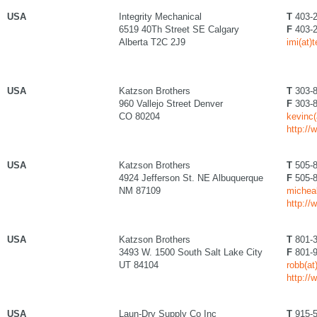
USA
Integrity Mechanical
T
403-2
6519 40Th Street SE Calgary
F
403-2
Alberta T2C 2J9
imi(at)
USA
Katzson Brothers
T
303-8
960 Vallejo Street Denver
F
303-8
CO 80204
kevinc
http:/
USA
Katzson Brothers
T
505-8
4924 Jefferson St. NE Albuquerque
F
505-8
NM 87109
michea
http:/
USA
Katzson Brothers
T
801-3
3493 W. 1500 South Salt Lake City
F
801-9
UT 84104
robb(a
http:/
USA
Laun-Dry Supply Co Inc
T
915-5