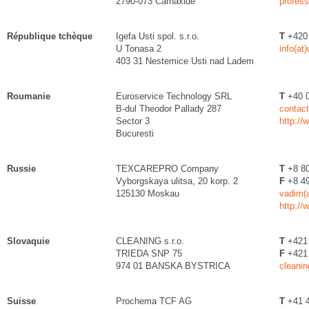
2790-073 Carnaxide
profess
République tchèque
Igefa Usti spol. s.r.o.
T
+420 
U Tonasa 2
info(at)
403 31 Nestemice Usti nad Ladem
Roumanie
Euroservice Technology SRL
T
+40 0
B-dul Theodor Pallady 287
contact
Sector 3
http://
Bucuresti
Russie
TEXCAREPRO Company
T
+8 80
Vyborgskaya ulitsa, 20 korp. 2
F
+8 49
125130 Moskau
vadim(a
http://
Slovaquie
CLEANING s.r.o.
T
+421 
TRIEDA SNP 75
F
+421 
974 01 BANSKA BYSTRICA
cleanin
Suisse
Prochema TCF AG
T
+41 4