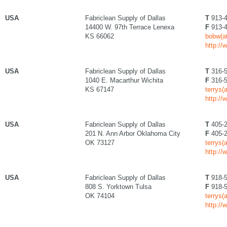
USA
Fabriclean Supply of Dallas
T
913-4
14400 W. 97th Terrace Lenexa
F
913-4
KS 66062
bobw(at
http://
USA
Fabriclean Supply of Dallas
T
316-5
1040 E. Macarthur Wichita
F
316-5
KS 67147
terrys(
http://
USA
Fabriclean Supply of Dallas
T
405-2
201 N. Ann Arbor Oklahoma City
F
405-2
OK 73127
terrys(
http://
USA
Fabriclean Supply of Dallas
T
918-5
808 S. Yorktown Tulsa
F
918-5
OK 74104
terrys(
http://