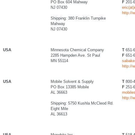
PO Box 604 Mahway
F
201-6
NJ 07430
eric(at
http:/
Shipping: 380 Franklin Turnpike
Mahway
NJ 07430
USA
Minnesota Chemical Company
T
651-6
2285 Hampden Ave. St Paul
F
651-6
MN 55114
sabake
http:/
USA
Mobile Solvent & Supply
T
800-4
PO Box 13385 Mobile
F
251-6
AL 36663
mobiles
http:/
Shipping: 5750 Kushla McCleod Rd.
Eight Mile
AL 36613
USA
Morwhite Inc
T
518-4