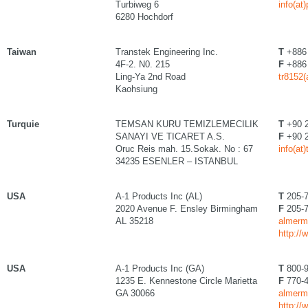
Turbiweg 6
info(at
6280 Hochdorf
Taiwan
Transtek Engineering Inc.
T
+886 
4F-2. N0. 215
F
+886 
Ling-Ya 2nd Road
tr8152(
Kaohsiung
Turquie
TEMSAN KURU TEMIZLEMECILIK
T
+90 2
SANAYI VE TICARET A.S.
F
+90 2
Oruc Reis mah. 15.Sokak. No : 67
info(a
34235 ESENLER – ISTANBUL
USA
A-1 Products Inc (AL)
T
205-7
2020 Avenue F. Ensley Birmingham
F
205-7
AL 35218
almerm
http:/
USA
A-1 Products Inc (GA)
T
800-9
1235 E. Kennestone Circle Marietta
F
770-4
GA 30066
almerm
http:/