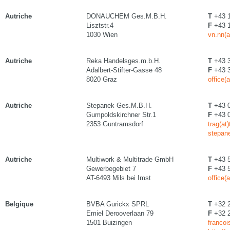
Autriche
DONAUCHEM Ges.M.B.H.
T
+43 1
Lisztstr.4
F
+43 1
1030 Wien
vn.nn(
Autriche
Reka Handelsges.m.b.H.
T
+43 3
Adalbert-Stifter-Gasse 48
F
+43 3
8020 Graz
office(a
Autriche
Stepanek Ges.M.B.H.
T
+43 0
Gumpoldskirchner Str.1
F
+43 0
2353 Guntramsdorf
trag(at
stepan
Autriche
Multiwork & Multitrade GmbH
T
+43 5
Gewerbegebiet 7
F
+43 5
AT-6493 Mils bei Imst
office(
Belgique
BVBA Gurickx SPRL
T
+32 2
Emiel Derooverlaan 79
F
+32 2
1501 Buizingen
francoi