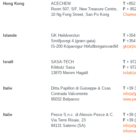
Hong Kong
ACECHEM
T
+852 
Room 507, 5/F, New Treasure Centre,
F
+ 852
10 Ng Fong Street, San Po Kong
Charle
Islande
GK Heildverslun
T
+354 
Smiðjuvegi 4 (græn gata)
F
+354 
IS-200 Kópavogur Höfuðborgarsvæðið
gk(at)is
Israël
SASA-TECH
T
+ 972
Kibbutz Sasa
F
+ 972
13870 Merom Hagalil
tsilak(
Italie
Ditta Papillon di Guiseppe & Csas
T
+39 
Contrada Valcorrente
info(at
95032 Belpasso
www.pa
Italie
Pesce S.n.c. di Alessio Pesce & C.
T
+39 (
Via Terre Risaie, 23
F
+39 (
84131 Salerno (SA)
info(at
inform