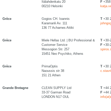
Itälahdenkatu 20
F
+358 
00210 Helsinki
katja.v
Grèce
Gogios CH. Ioannis
T
+30 
Karamanli Av. 111
johngog
136 77 Acharnes Attiki
Grèce
Miele Hellas Ltd. | BU Professional &
T
+30-
Customer Service
F
+30-
Messogion Str. 257
spiros.
15451 Neo Psychiko, Athens
Grèce
PrimaOptis
T
+30 2
Naoussis str 38
c.stavr
151 21 Athen
Grande Bretagne
CLEAN SUPPLY Ltd
T
+44 2
33-37 Garman Road
F
+44 2
LONDON N17 OUL
info(at