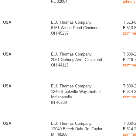
FL 32804
johndry
USA
E.J. Thomas Company
T
513-8
6161 Wiehe Road Cincinnati
F
513-8
OH 45237
rzimme
USA
E.J. Thomas Company
T
800-2
2061 Gehring Ave. Cleveland
F
216-7
OH 44113
rzimme
USA
E.J. Thomas Company
T
800-2
1240 Brookville Way Suite J
F
614-2
Indianapolis
rzimme
IN 46239
USA
E.J. Thomas Company
T
800-2
12040 Beech Daly Rd. Taylor
F
614-2
MI 48180
rzimme