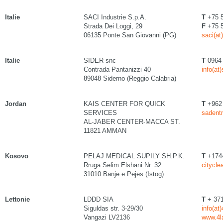
Italie
SACI Industrie S.p.A.
T
+75 
Strada Dei Loggi, 29
F
+75 
06135 Ponte San Giovanni (PG)
saci(at)
Italie
SIDER snc
T
0964
Contrada Pantanizzi 40
info(at)
89048 Siderno (Reggio Calabria)
Jordan
KAIS CENTER FOR QUICK
T
+962 
SERVICES
sadentr
AL-JABER CENTER-MACCA ST.
11821 AMMAN
Kosovo
PELAJ MEDICAL SUPILY SH.P.K.
T
+174
Rruga Selim Elshani Nr. 32
citycle
31010 Banje e Pejes (Istog)
Lettonie
LDDD SIA
T
+ 371
Siguldas str. 3-29/30
info(at
Vangazi LV2136
www.4l