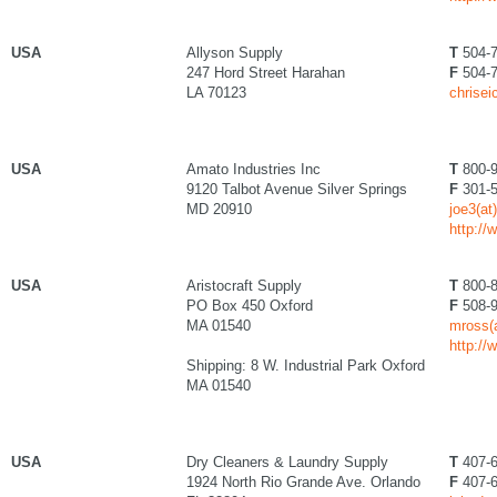
USA
Allyson Supply
T
504-7
247 Hord Street Harahan
F
504-7
LA 70123
chrise
USA
Amato Industries Inc
T
800-9
9120 Talbot Avenue Silver Springs
F
301-5
MD 20910
joe3(a
http:/
USA
Aristocraft Supply
T
800-8
PO Box 450 Oxford
F
508-9
MA 01540
mross(a
http://
Shipping: 8 W. Industrial Park Oxford
MA 01540
USA
Dry Cleaners & Laundry Supply
T
407-6
1924 North Rio Grande Ave. Orlando
F
407-6