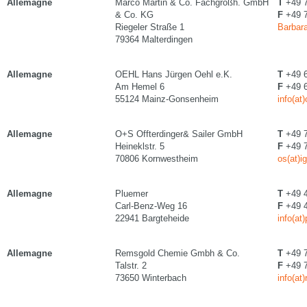
Allemagne
Marco Martin & Co. Fachgroßh. GmbH
T
+49 7
& Co. KG
F
+49 7
Riegeler Straße 1
Barbara
79364 Malterdingen
Allemagne
OEHL Hans Jürgen Oehl e.K.
T
+49 6
Am Hemel 6
F
+49 6
55124 Mainz-Gonsenheim
info(at
Allemagne
O+S Offterdinger& Sailer GmbH
T
+49 7
Heineklstr. 5
F
+49 7
70806 Kornwestheim
os(at)i
Allemagne
Pluemer
T
+49 4
Carl-Benz-Weg 16
F
+49 4
22941 Bargteheide
info(a
Allemagne
Remsgold Chemie Gmbh & Co.
T
+49 7
Talstr. 2
F
+49 7
73650 Winterbach
info(at