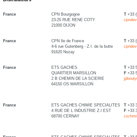
France
CPN Bourgogne
T
+33 (
23-25 RUE RENE COTY
cpndev
21000 DIJON
France
CPN Ile de France
T
+33 (
4-6 rue Gutenberg - Z.I. de la butte
cpndev
91620 Nozay
France
ETS GACHES
T
+33 5
QUARTIER MARSILLON
F
+33 5
2 B CHEMIN DE LA SCIERIE
jpboul
64150 OS MARSILLON
France
ETS GACHES CHIMIE SPECIALITES
T
+33 
4 RUE DE L INDUSTRIE Z.I EST
F
+33 
68700 CERNAY
cschmi