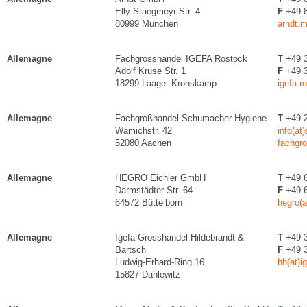
Elly-Staegmeyr-Str. 4
F
+49 8
80999 München
arndt.m
Allemagne
Fachgrosshandel IGEFA Rostock
T
+49 3
Adolf Kruse Str. 1
F
+49 3
18299 Laage -Kronskamp
igefa.r
Allemagne
Fachgroßhandel Schumacher Hygiene
T
+49 2
Wamichstr. 42
info(at
52080 Aachen
fachgr
Allemagne
HEGRO Eichler GmbH
T
+49 6
Darmstädter Str. 64
F
+49 6
64572 Büttelborn
hegro(a
Allemagne
Igefa Grosshandel Hildebrandt &
T
+49 3
Bartsch
F
+49 3
Ludwig-Erhard-Ring 16
hb(at)i
15827 Dahlewitz