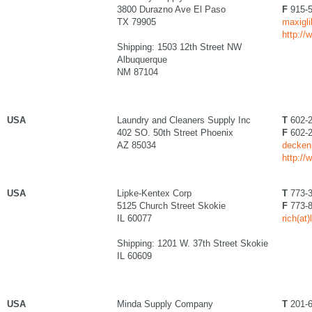
3800 Durazno Ave El Paso
F
915-5
TX 79905
maxigl
http://
Shipping: 1503 12th Street NW
Albuquerque
NM 87104
USA
Laundry and Cleaners Supply Inc
T
602-2
402 SO. 50th Street Phoenix
F
602-2
AZ 85034
decken
http:/
USA
Lipke-Kentex Corp
T
773-3
5125 Church Street Skokie
F
773-8
IL 60077
rich(at
Shipping: 1201 W. 37th Street Skokie
IL 60609
USA
Minda Supply Company
T
201-6