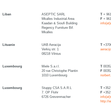
Liban
ASEPTIC SARL
T
+ 961
Mkalles Industrial Area
F
+ 961
Kaadan & Sioufi Building
info(at
Regency Furniture Bif.
Mkalles
Lituanie
UAB Aeracija
T
+370
Verkių str. 1
aeracij
08218 Vilnius
Luxembourg
Miele S.a.r.l.
T
0035
20 rue Christophe Plantin
F
00352
1010 Luxembourg
norbert
Luxembourg
Stuppy CSA S.A.R.L
T
+352 
7. OP Flohr
F
+352 
6726 Grevenmacher
info(at
http:/