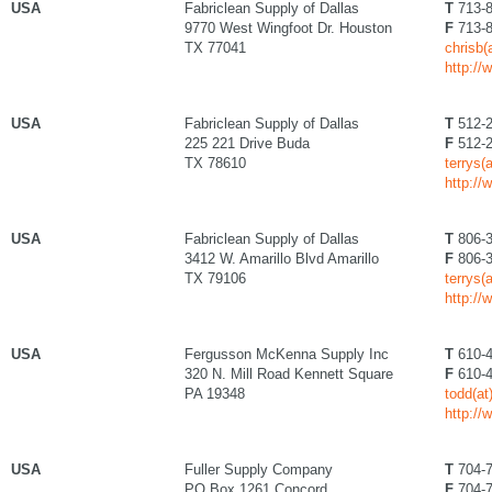
USA
Fabriclean Supply of Dallas
T
713-8
9770 West Wingfoot Dr. Houston
F
713-8
TX 77041
chrisb(
http://
USA
Fabriclean Supply of Dallas
T
512-2
225 221 Drive Buda
F
512-2
TX 78610
terrys(
http://
USA
Fabriclean Supply of Dallas
T
806-3
3412 W. Amarillo Blvd Amarillo
F
806-3
TX 79106
terrys(
http://
USA
Fergusson McKenna Supply Inc
T
610-4
320 N. Mill Road Kennett Square
F
610-4
PA 19348
todd(a
http:/
USA
Fuller Supply Company
T
704-7
PO Box 1261 Concord
F
704-7