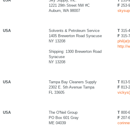
USA
Sky Supply, Inc.
T
253-9
1221 29th Street NW #C
F
253-9
Auburn, WA 98007
skysup
USA
Solvents & Petroleum Service
T
315-4
1405 Brewerton Road Syracuse
F
315-7
NY 13208
phil(at
http:/
Shipping: 1300 Brewerton Road
Syracuse
NY 13208
USA
Tampa Bay Cleaners Supply
T
813-5
2302 E. 5th Avenue Tampa
F
813-2
FL 33605
vickys(
USA
The O'Neil Group
T
800-6
PO Box 601 Gray
F
207-6
ME 04039
corinn