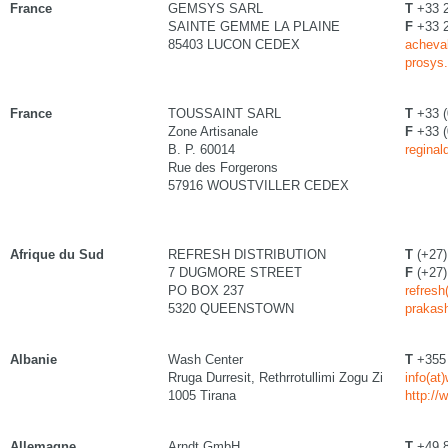
France
GEMSYS SARL
T
+33 2
SAINTE GEMME LA PLAINE
F
+33 2
85403 LUCON CEDEX
acheval
prosys.
France
TOUSSAINT SARL
T
+33 (
Zone Artisanale
F
+33 (
B. P. 60014
reginal
Rue des Forgerons
57916 WOUSTVILLER CEDEX
Afrique du Sud
REFRESH DISTRIBUTION
T
(+27)
7 DUGMORE STREET
F
(+27)
PO BOX 237
refresh
5320 QUEENSTOWN
prakas
Albanie
Wash Center
T
+355 
Rruga Durresit, Rethrrotullimi Zogu Zi
info(at
1005 Tirana
http://
Allemagne
Arndt GmbH
T
+49 8