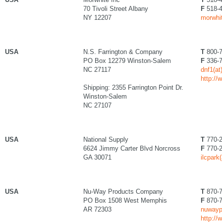
70 Tivoli Street Albany
F
518-4
NY 12207
morwhi
USA
N.S. Farrington & Company
T
800-7
PO Box 12279 Winston-Salem
F
336-7
NC 27117
dnf1(at
http://
Shipping: 2355 Farrington Point Dr.
Winston-Salem
NC 27107
USA
National Supply
T
770-2
6624 Jimmy Carter Blvd Norcross
F
770-2
GA 30071
ilcpark
USA
Nu-Way Products Company
T
870-7
PO Box 1508 West Memphis
F
870-7
AR 72303
nuwaypr
http://