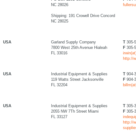
NC 28026
fullers
Shipping: 191 Crowell Drive Concord
NC 28025
USA
Garland Supply Company
T
305-5
7800 West 25th Avenue Hialeah
F
305-5
FL 33016
irwin(a
http:/
USA
Industrial Equipment & Supplies
T
904-3
119 Watts Street Jacksonville
F
904-3
FL 32204
billm(a
USA
Industrial Equipment & Supplies
T
305-3
2055 NW 7Th Street Miami
F
305-3
FL 33127
indequi
http://
suppli