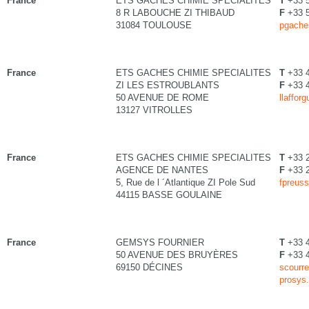
France
ETS GACHES CHIMIE SPECIALITES
T
+33 5
8 R LABOUCHE ZI THIBAUD
F
+33 5
31084 TOULOUSE
pgache
France
ETS GACHES CHIMIE SPECIALITES
T
+33 
ZI LES ESTROUBLANTS
F
+33 
50 AVENUE DE ROME
llaffor
13127 VITROLLES
France
ETS GACHES CHIMIE SPECIALITES
T
+33 2
AGENCE DE NANTES
F
+33 2
5, Rue de l ´Atlantique ZI Pole Sud
fpreus
44115 BASSE GOULAINE
France
GEMSYS FOURNIER
T
+33 4
50 AVENUE DES BRUYÈRES
F
+33 4
69150 DÉCINES
scourre
prosys.