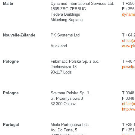
Malte
Dynamed International Services Ltd.
T
+356
1805 ZBG ZEBBUG
F
+356
Hedera Buildings
dyname
Mikielang Sapiano
Nouvelle-Zélande
PK Systems Ltd
T
+64 2
office(
Auckland
www.pk
Pologne
Firbimatic Polska Sp. z o.o.
T
+48 4
Jachowicza 18
pawel(a
93-117 Lodz
Pologne
Sovrana Polska Sp. J.
T
0048 
ul. Przemysłowa 3
F
0048 
32-300 Olkusz
office(
http://
Portugal
Miele Portuguesa Lda.
T
+35 1
Av. Do Forte, 5
F
+351 