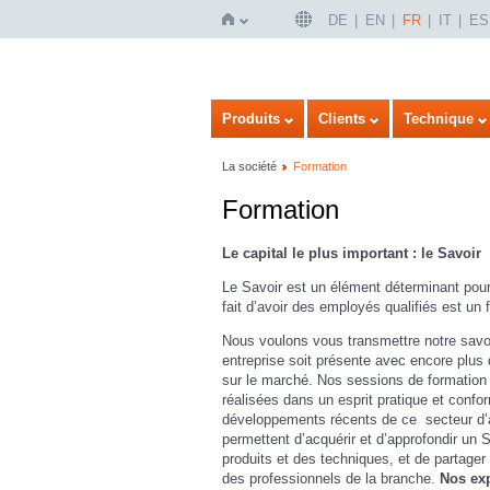
DE
EN
FR
IT
ES
Page
Produits
Clients
Technique
La société
Formation
Formation
Le capital le plus important : le Savoir
Le Savoir est un élément déterminant pour 
fait d’avoir des employés qualifiés est un 
d'accueil
Nous voulons vous transmettre notre savoir
entreprise soit présente avec encore plus 
sur le marché. Nos sessions de formation 
réalisées dans un esprit pratique et conf
développements récents de ce secteur d’a
permettent d’acquérir et d’approfondir un 
produits et des techniques, et de partage
des professionnels de la branche.
Nos exp