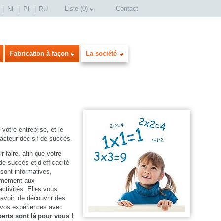
Liste
(
0
)
Contact
NL
PL
RU
Fabrication à façon
La société
votre entreprise, et le
facteur décisif de succès.
-faire, afin que votre
select language
de succès et d’efficacité
sont informatives,
ormément aux
ctivités. Elles vous
Savoir, de découvrir des
r vos expériences avec
erts sont là pour vous !