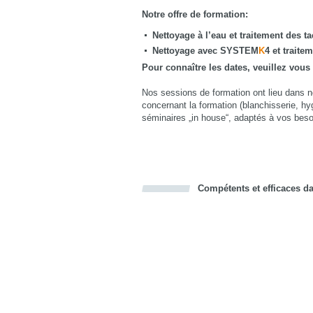
Notre offre de formation:
Nettoyage à l’eau et traitement des t
Nettoyage avec SYSTEM
K
4 et traite
Pour connaître les dates, veuillez vous
Nos sessions de formation ont lieu dans 
concernant la formation (blanchisserie, 
séminaires „in house“, adaptés à vos beso
Compétents et efficaces dan
Bookmark this on Delicious
Facebook
Twitter
Recommend