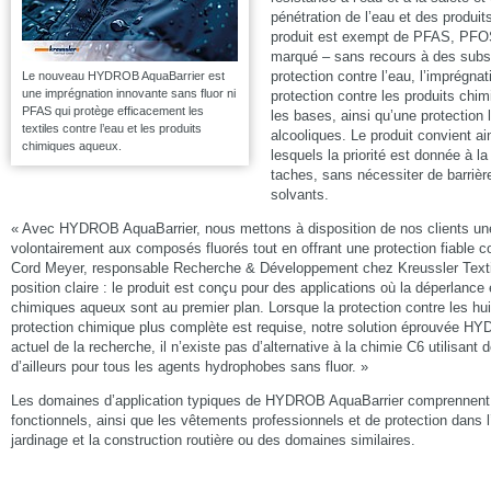
pénétration de l’eau et des produit
produit est exempt de PFAS, PFOS 
marqué – sans recours à des subst
protection contre l’eau, l’imprégna
Le nouveau HYDROB AquaBarrier est
une imprégnation innovante sans fluor ni
protection contre les produits chi
PFAS qui protège efficacement les
les bases, ainsi qu’une protection 
textiles contre l’eau et les produits
alcooliques. Le produit convient ai
chimiques aqueux.
lesquels la priorité est donnée à la
taches, sans nécessiter de barrière
solvants.
« Avec HYDROB AquaBarrier, nous mettons à disposition de nos clients une
volontairement aux composés fluorés tout en offrant une protection fiable con
Cord Meyer, responsable Recherche & Développement chez Kreussler Textile
position claire : le produit est conçu pour des applications où la déperlance 
chimiques aqueux sont au premier plan. Lorsque la protection contre les hui
protection chimique plus complète est requise, notre solution éprouvée HYD
actuel de la recherche, il n’existe pas d’alternative à la chimie C6 utilisant
d’ailleurs pour tous les agents hydrophobes sans fluor. »
Les domaines d’application typiques de HYDROB AquaBarrier comprennent l
fonctionnels, ainsi que les vêtements professionnels et de protection dans l’
jardinage et la construction routière ou des domaines similaires.