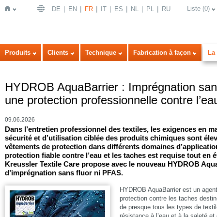
Liste
(
0
)
DE
EN
FR
IT
ES
NL
PL
RU
Page
Produits
Clients
Technique
Fabrication à façon
La 
HYDROB AquaBarrier : Imprégnation sans
une protection professionnelle contre l’ea
09.06.2026
Dans l’entretien professionnel des textiles, les exigences en m
sécurité et d’utilisation ciblée des produits chimiques sont éle
d'accueil
vêtements de protection dans différents domaines d’application
protection fiable contre l’eau et les taches est requise tout en 
Kreussler Textile Care propose avec le nouveau HYDROB Aqua
d’imprégnation sans fluor ni PFAS.
HYDROB AquaBarrier est un agent 
protection contre les taches destin
de presque tous les types de texti
résistance à l’eau et à la saleté e