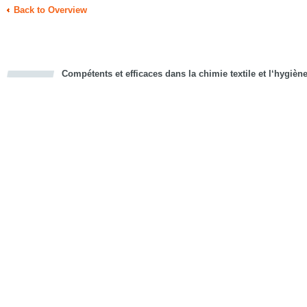
Back to Overview
Compétents et efficaces dans la chimie textile et l‘hygièn
cious
d