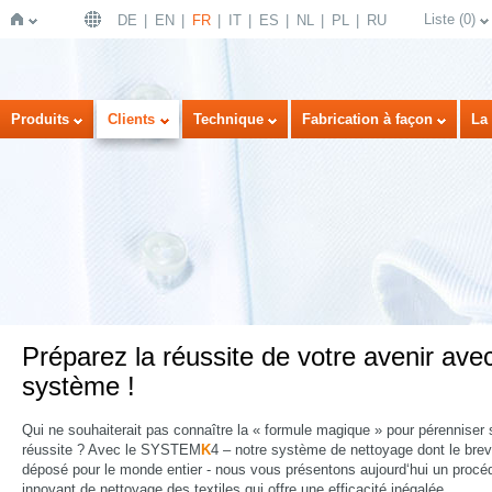
Liste
(
0
)
DE
EN
FR
IT
ES
NL
PL
RU
Page
Produits
Clients
Technique
Fabrication à façon
La 
d'accueil
Préparez la réussite de votre avenir ave
système !
Qui ne souhaiterait pas connaître la « formule magique » pour pérenniser 
réussite ? Avec le SYSTEM
K
4 – notre système de nettoyage dont le brev
déposé pour le monde entier - nous vous présentons aujourd‘hui un procé
innovant de nettoyage des textiles qui offre une efficacité inégalée.