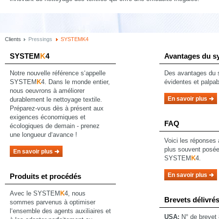
Clients
Pressings
SYSTEMK4
SYSTEM
K
4
Avantages du s
Notre nouvelle référence s‘appelle
Des avantages du 
SYSTEM
K
4. Dans le monde entier,
évidentes et palpab
nous oeuvrons à améliorer
En savoir plus
durablement le nettoyage textile.
Préparez-vous dès à présent aux
exigences économiques et
FAQ
écologiques de demain - prenez
une longueur d‘avance !
Voici les réponses 
plus souvent posée
En savoir plus
SYSTEM
K
4.
En savoir plus
Produits et procédés
Avec le SYSTEM
K
4, nous
Brevets délivré
sommes parvenus à optimiser
l‘ensemble des agents auxiliaires et
USA:
N° de brevet