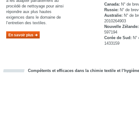
à les adapter parfaitement au
Canada:
N° de bre
procédé de nettoyage pour ainsi
Russie:
N° de bre
répondre aux plus hautes
Australie:
N° de br
exigences dans le domaine de
2010264903
l‘entretien des textiles.
Nouvelle Zélande
597194
En savoir plus
Corée de Sud:
N° 
1433159
Compétents et efficaces dans la chimie textile et l‘hygièn
cious
d