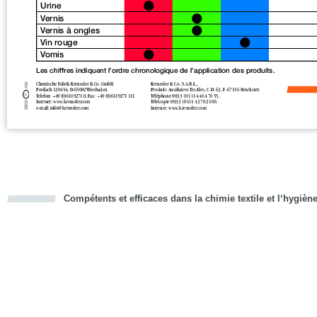
Compétents et efficaces dans la chimie textile et l‘hygièn
cious
d