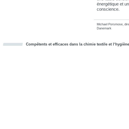
énergétique et u
conscience.
Michael Porsmose, dir
Danemark
Compétents et efficaces dans la chimie textile et l‘hygièn
cious
d