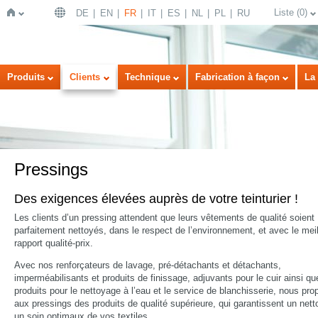
Liste
(
0
)
DE
EN
FR
IT
ES
NL
PL
RU
Page
Produits
Clients
Technique
Fabrication à façon
La 
Pressings
Des exigences élevées auprès de votre teinturier !
d'accueil
Les clients d’un pressing attendent que leurs vêtements de qualité soient
parfaitement nettoyés, dans le respect de l’environnement, et avec le meil
rapport qualité-prix.
Avec nos renforçateurs de lavage, pré-détachants et détachants,
imperméabilisants et produits de finissage, adjuvants pour le cuir ainsi qu
produits pour le nettoyage à l’eau et le service de blanchisserie, nous pr
aux pressings des produits de qualité supérieure, qui garantissent un nett
un soin optimaux de vos textiles.