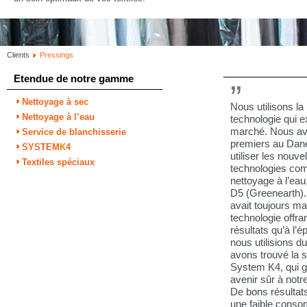
Clients
Pressings
Etendue de notre gamme
Nettoyage à sec
Nous utilisons la
Nettoyage à l’eau
technologie qui ex
marché. Nous av
Service de blanchisserie
premiers au Dan
SYSTEM
K
4
utiliser les nouve
Textiles spéciaux
technologies co
nettoyage à l’eau
D5 (Greenearth).
avait toujours m
technologie offr
résultats qu’à l’
nous utilisions d
avons trouvé la s
System K4, qui g
avenir sûr à notr
De bons résultat
une faible cons