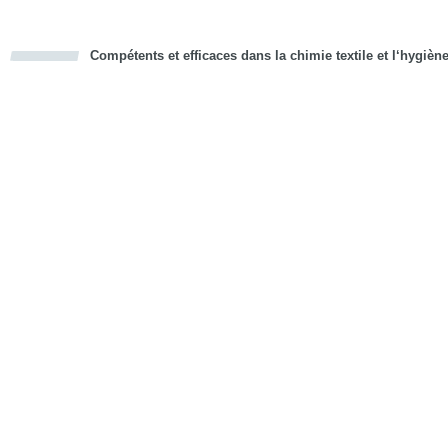
Compétents et efficaces dans la chimie textile et l‘hygièn
cious
d