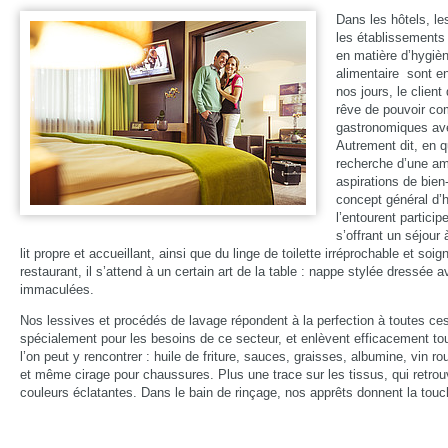
Dans les hôtels, les
les établissements
en matière d’hygièn
alimentaire sont e
nos jours, le client
rêve de pouvoir co
gastronomiques ave
Autrement dit, en qu
recherche d’une a
aspirations de bien-
concept général d’h
l’entourent partici
s’offrant un séjour à
lit propre et accueillant, ainsi que du linge de toilette irréprochable et soig
restaurant, il s’attend à un certain art de la table : nappe stylée dressée a
immaculées.
Nos lessives et procédés de lavage répondent à la perfection à toutes ces
spécialement pour les besoins de ce secteur, et enlèvent efficacement to
l’on peut y rencontrer : huile de friture, sauces, graisses, albumine, vin r
et même cirage pour chaussures. Plus une trace sur les tissus, qui retrouv
couleurs éclatantes. Dans le bain de rinçage, nos apprêts donnent la touch