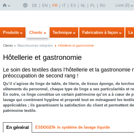
Liste
(
0
)
DE
EN
FR
IT
ES
NL
PL
RU
Page
Produits
Clients
Technique
Fabrication à façon
La 
Clients
Blanchisseries intégrées
Hôtellerie et gastronomie
Hôtellerie et gastronomie
e
Le soin des textiles dans l’hôtellerie et la gastronomie
préoccupation de second rang !
Qu’il s’agisse de linge de table, de literie, de tissus éponge, de torch
vêtements du personnel, chaque type de linge a ses particularités et r
d'accueil
En outre, ce linge constitue un certain patrimoine qu’on a à cœur de 
lavage qui combinent hygiène et propreté tout en ménageant les texti
appréciables ; ils garantissent la satisfaction du client et permettent d
patrimoine textile.
En général
ESDOGEN- le système de lavage liquide